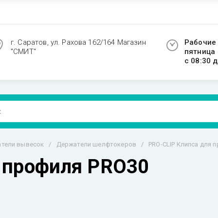
г. Саратов, ул. Рахова 162/164 Магазин
Рабочие 
"СМИТ"
пятница
с 08:30 д
тели вывесок
/
Держатели шелфтокеров
/
PRO-CLIP Клипса для 
 профиля PRO30