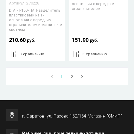
Артикул:
270228
основании с передним
ограничителем
DIVT-T-150-TM. Разделитель
пластиковый на Т-
основании с передним
ограничителем и магнитным
скотчем
210.60
151.90
руб.
руб.
К сравнению
К сравнению
1
2
г. Саратов, ул. Рахова 162/164 Магазин "СМИТ"
Рабочие дни: понедельник-пятница