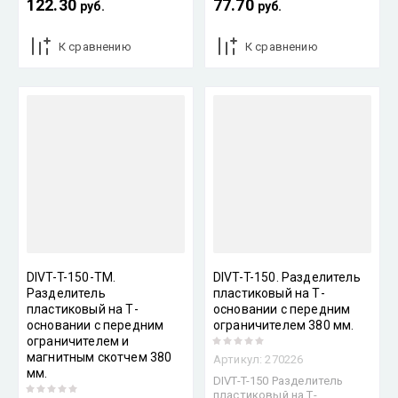
122.30
77.70
руб.
руб.
К сравнению
К сравнению
DIVT-T-150-TM.
DIVT-T-150. Разделитель
Разделитель
пластиковый на Т-
пластиковый на Т-
основании с передним
основании с передним
ограничителем 380 мм.
ограничителем и
магнитным скотчем 380
Артикул:
270226
мм.
DIVT-T-150 Разделитель
пластиковый на Т-