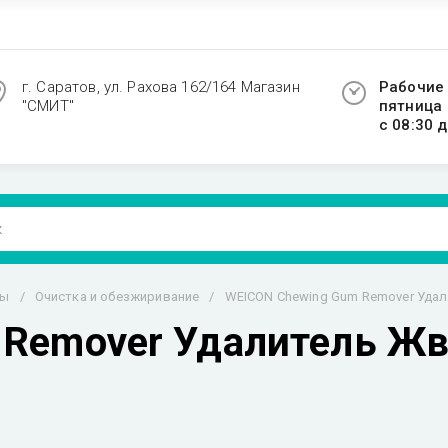
г. Саратов, ул. Рахова 162/164 Магазин
Рабочие 
"СМИТ"
пятница
с 08:30 д
вы
/
Очистка и обезжиривание
/
WEICON Chewing Gum Remover Удал
Remover Удалитель Жв