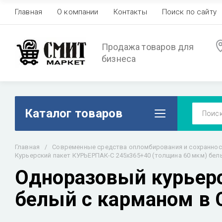
Главная
О компании
Контакты
Поиск по сайту
Продажа товаров для
бизнеса
Каталог товаров
Главная
/
Современные средства опломбирования и сохраннос
Курьерский пакет КУРЬЕРПАК-С 245х365+40 (толщина 60 мкм) бел
Одноразовый курьерс
белый с карманом в 