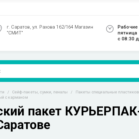
г. Саратов, ул. Рахова 162/164 Магазин
Рабочие 
"СМИТ"
пятница
с 08:30 д
ти
/
Сейф-пакеты, сумки, пеналы
/
Пакеты специальные пластико
ый с карманом
кий пакет КУРЬЕРПАК-
Саратове